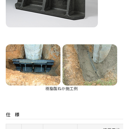
樹脂製ねか施工例
仕様