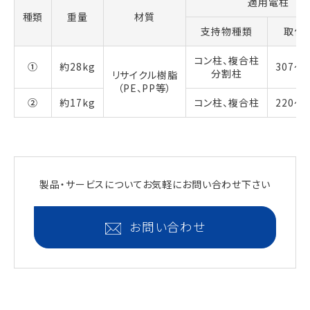
適用電柱
種類
重量
材質
支持物種類
取付
コン柱、複合柱
①
約28kg
307～
分割柱
リサイクル樹脂
（PE、PP等）
②
約17kg
コン柱、複合柱
220～
製品・サービスについて
お気軽にお問い合わせ下さい
お問い合わせ