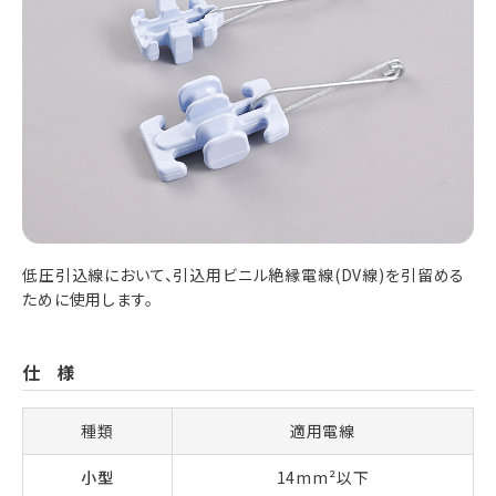
低圧引込線において、引込用ビニル絶縁電線(DV線)を引留める
ために使用します。
仕様
種類
適用電線
小型
14mm²以下